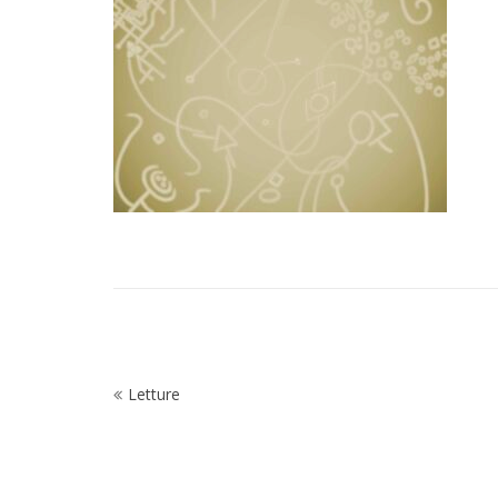
Navigazione
Letture
articoli