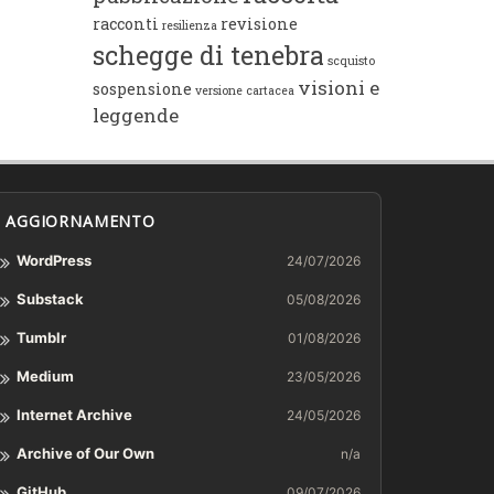
racconti
revisione
resilienza
schegge di tenebra
scquisto
visioni e
sospensione
versione cartacea
leggende
AGGIORNAMENTO
WordPress
24/07/2026
Substack
05/08/2026
Tumblr
01/08/2026
Medium
23/05/2026
Internet Archive
24/05/2026
Archive of Our Own
n/a
GitHub
09/07/2026