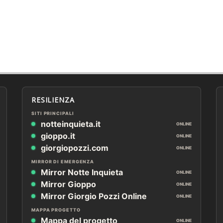
RESILIENZA
SITI PRINCIPALI
notteinquieta.it
ONLINE
gioppo.it
ONLINE
giorgiopozzi.com
ONLINE
MIRROR DI EMERGENZA
Mirror Notte Inquieta
ONLINE
Mirror Gioppo
ONLINE
Mirror Giorgio Pozzi Online
ONLINE
MAPPA PROGETTO
Mappa del progetto
ONLINE