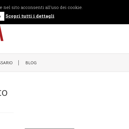
e nel sito acconsenti all'uso dei cookie.
Scopri tutti i dettagli
o
SSARIO
BLOG
co