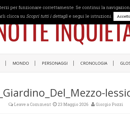
 terzi per funzionare correttamente. Se continui la navigazion
rli clicca su
Scopri tutti i dettagli
e segui le istruzioni.
Accett
MONDO
PERSONAGGI
CRONOLOGIA
GLO
l_Giardino_Del_Mezzo-lessi
Leave a Comment
23 Maggio 2026
Giorgio Pozzi