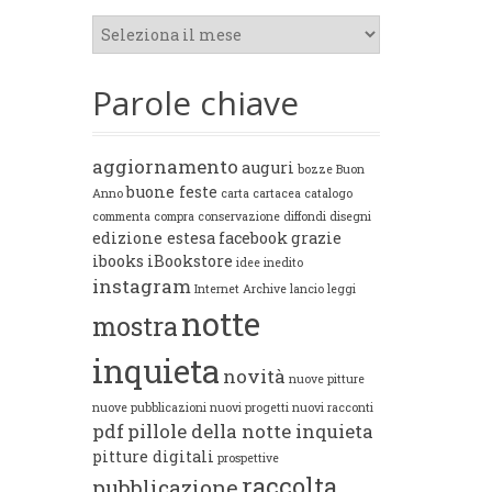
Archivi
Parole chiave
aggiornamento
auguri
bozze
Buon
buone feste
Anno
carta
cartacea
catalogo
commenta
compra
conservazione
diffondi
disegni
edizione estesa
facebook
grazie
ibooks
iBookstore
idee
inedito
instagram
Internet Archive
lancio
leggi
notte
mostra
inquieta
novità
nuove pitture
nuove pubblicazioni
nuovi progetti
nuovi racconti
pdf
pillole della notte inquieta
pitture digitali
prospettive
raccolta
pubblicazione