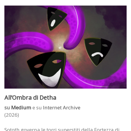
All’Ombra di Detha
su
Medium
e su
Internet Archive
(2026)
Sototh governa le torri superstiti della Fortezza di