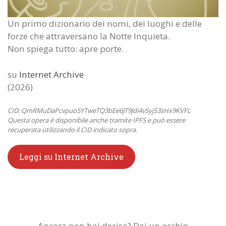
Un primo dizionario dei nomi, dei luoghi e delle
forze che attraversano la Notte Inquieta.
Non spiega tutto: apre porte.
su
Internet Archive
(2026)
CID: QmRMuDaPcvpuo5YTweTQ3bEe6JT9Jdi4vSyjS3sHx9KVFL
Questa opera è disponibile anche tramite IPFS e può essere
recuperata utilizzando il CID indicato sopra.
Leggi su Internet Archive
Ancora non hai deciso? Dai un occhio