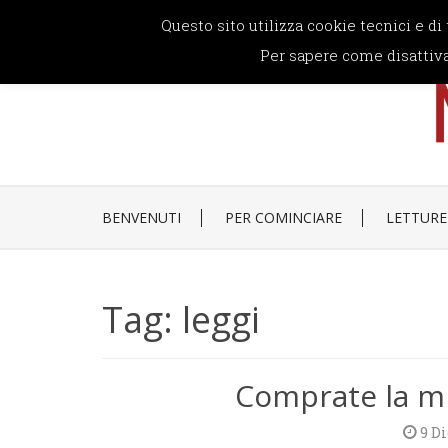
Skip
Questo sito utilizza cookie tecnici e di
to
content
Per sapere come disattiva
BENVENUTI
PER COMINCIARE
LETTURE
Tag:
leggi
Comprate la mi
9 D