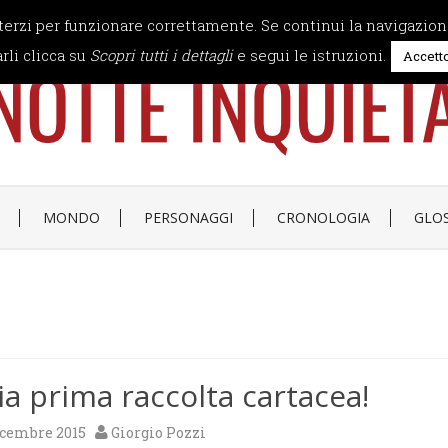
 terzi per funzionare correttamente. Se continui la navigazion
rli clicca su
Scopri tutti i dettagli
e segui le istruzioni.
Accett
MONDO
PERSONAGGI
CRONOLOGIA
GLO
a prima raccolta cartacea!
icembre 2015
Giorgio Pozzi