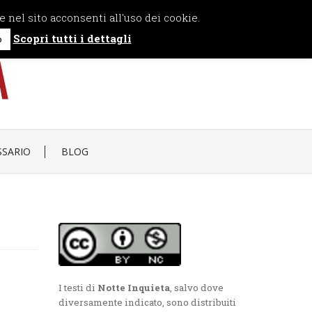
e nel sito acconsenti all'uso dei cookie.
Scopri tutti i dettagli
o
SSARIO
BLOG
I testi di
Notte Inquieta
, salvo dove
diversamente indicato, sono distribuiti