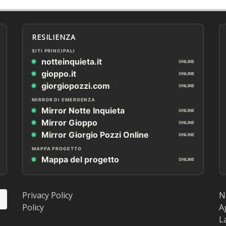
RESILIENZA
SITI PRINCIPALI
notteinquieta.it
ONLINE
gioppo.it
ONLINE
giorgiopozzi.com
ONLINE
MIRROR DI EMERGENZA
Mirror Notte Inquieta
ONLINE
Mirror Gioppo
ONLINE
Mirror Giorgio Pozzi Online
ONLINE
MAPPA PROGETTO
Mappa del progetto
ONLINE
Privacy Policy
N
Policy
A
L