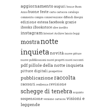
aggiornamento
auguri
bozze
Buon
buone feste
Anno
carta
cartacea
catalogo
commenta
compra
conservazione
diffondi
disegni
edizione estesa
facebook
grazie
ibooks
iBookstore
idee
inedito
instagram
Internet Archive
lancio
leggi
notte
mostra
inquieta
novità
nuove pitture
nuove pubblicazioni
nuovi progetti
nuovi racconti
pdf
pillole della notte inquieta
pitture digitali
prospettive
raccolta
pubblicazione
racconti
revisione
resilienza
schegge di tenebra
scquisto
visioni e
sospensione
versione cartacea
leggende