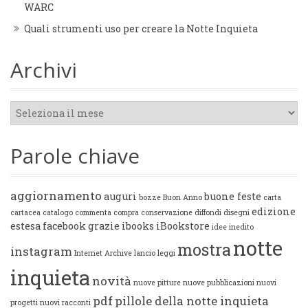
WARC
Quali strumenti uso per creare la Notte Inquieta
Archivi
Archivi
Parole chiave
aggiornamento
auguri
buone feste
bozze
Buon Anno
carta
edizione
cartacea
catalogo
commenta
compra
conservazione
diffondi
disegni
estesa
facebook
grazie
ibooks
iBookstore
idee
inedito
notte
mostra
instagram
Internet Archive
lancio
leggi
inquieta
novità
nuove pitture
nuove pubblicazioni
nuovi
pdf
pillole della notte inquieta
progetti
nuovi racconti