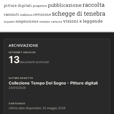
raccolta
pubblicazione
pitture digitali
prospettive
schegge di tenebra
racconti
revisione
resilienza
visioni e leggende
sospensione
scquisto
versione cartacea
ARCHIVIAZIONE
INTERNET ARCHIVE
13
documenti archiviati
ULTIMO OGGETTO
Collezione Tempo Del Sogno - Pitture digitali
24/05/2026
CONTEGGIO
Ultimo dato disponibile: 25 maggio 2026