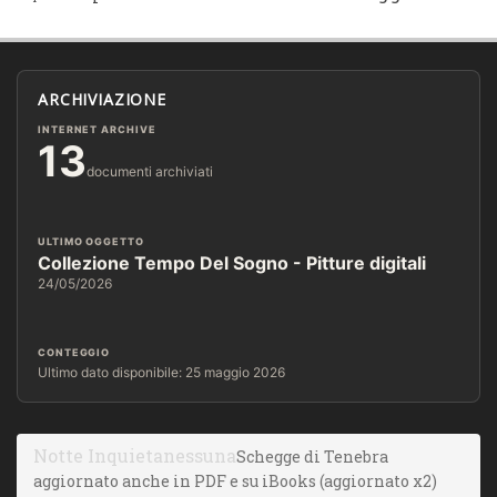
ARCHIVIAZIONE
INTERNET ARCHIVE
13
documenti archiviati
ULTIMO OGGETTO
Collezione Tempo Del Sogno - Pitture digitali
24/05/2026
CONTEGGIO
Ultimo dato disponibile: 25 maggio 2026
Notte Inquieta
nessuna
Schegge di Tenebra
aggiornato anche in PDF e su iBooks (aggiornato x2)