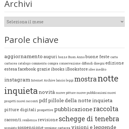
Archivi
Archivi
Parole chiave
aggiornamento
auguri
buone feste
bozze
Buon Anno
carta
edizione
cartacea
catalogo
commenta
compra
conservazione
diffondi
disegni
estesa
facebook
grazie
ibooks
iBookstore
idee
inedito
notte
mostra
instagram
Internet Archive
lancio
leggi
inquieta
novità
nuove pitture
nuove pubblicazioni
nuovi
pdf
pillole della notte inquieta
progetti
nuovi racconti
raccolta
pubblicazione
pitture digitali
prospettive
schegge di tenebra
racconti
revisione
resilienza
visioni e leggende
sospensione
scquisto
versione cartacea