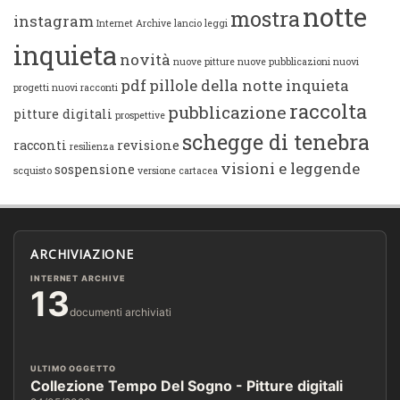
notte
mostra
instagram
Internet Archive
lancio
leggi
inquieta
novità
nuove pitture
nuove pubblicazioni
nuovi
pdf
pillole della notte inquieta
progetti
nuovi racconti
raccolta
pubblicazione
pitture digitali
prospettive
schegge di tenebra
racconti
revisione
resilienza
visioni e leggende
sospensione
scquisto
versione cartacea
ARCHIVIAZIONE
INTERNET ARCHIVE
13
documenti archiviati
ULTIMO OGGETTO
Collezione Tempo Del Sogno - Pitture digitali