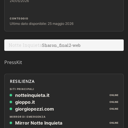
24/05/2026
CONTEGGIO
Ultimo dato disponibile: 25 maggio 2026
Notte Inquieta
Sharon_final2-web
PressKit
RESILIENZA
SITI PRINCIPALI
notteinquieta.it
ONLINE
gioppo.it
ONLINE
giorgiopozzi.com
ONLINE
MIRROR DI EMERGENZA
Mirror Notte Inquieta
ONLINE