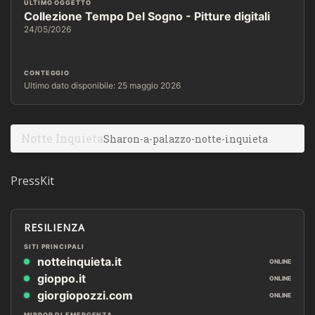
ULTIMO OGGETTO
Collezione Tempo Del Sogno - Pitture digitali
24/05/2026
CONTEGGIO
Ultimo dato disponibile: 25 maggio 2026
Notte Inquieta
Sharon-a-palazzo-notte-inquieta
PressKit
RESILIENZA
SITI PRINCIPALI
notteinquieta.it
ONLINE
gioppo.it
ONLINE
giorgiopozzi.com
ONLINE
MIRROR DI EMERGENZA