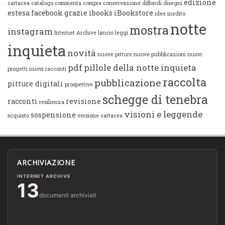
edizione
cartacea
catalogo
commenta
compra
conservazione
diffondi
disegni
estesa
facebook
grazie
ibooks
iBookstore
idee
inedito
notte
mostra
instagram
Internet Archive
lancio
leggi
inquieta
novità
nuove pitture
nuove pubblicazioni
nuovi
pdf
pillole della notte inquieta
progetti
nuovi racconti
raccolta
pubblicazione
pitture digitali
prospettive
schegge di tenebra
racconti
revisione
resilienza
visioni e leggende
sospensione
scquisto
versione cartacea
ARCHIVIAZIONE
INTERNET ARCHIVE
13
documenti archiviati