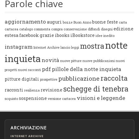
Parole chiave
aggiornamento
auguri
buone feste
bozze
Buon Anno
carta
edizione
cartacea
catalogo
commenta
compra
conservazione
diffondi
disegni
estesa
facebook
grazie
ibooks
iBookstore
idee
inedito
notte
mostra
instagram
Internet Archive
lancio
leggi
inquieta
novità
nuove pitture
nuove pubblicazioni
nuovi
pdf
pillole della notte inquieta
progetti
nuovi racconti
raccolta
pubblicazione
pitture digitali
prospettive
schegge di tenebra
racconti
revisione
resilienza
visioni e leggende
sospensione
scquisto
versione cartacea
ARCHIVIAZIONE
INTERNET ARCHIVE