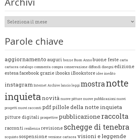
Archivi
Archivi
Parole chiave
aggiornamento
auguri
buone feste
bozze
Buon Anno
carta
edizione
cartacea
catalogo
commenta
compra
conservazione
diffondi
disegni
estesa
facebook
grazie
ibooks
iBookstore
idee
inedito
notte
mostra
instagram
Internet Archive
lancio
leggi
inquieta
novità
nuove pitture
nuove pubblicazioni
nuovi
pdf
pillole della notte inquieta
progetti
nuovi racconti
raccolta
pubblicazione
pitture digitali
prospettive
schegge di tenebra
racconti
revisione
resilienza
visioni e leggende
sospensione
scquisto
versione cartacea