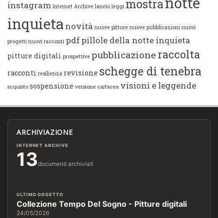
notte
mostra
instagram
Internet Archive
lancio
leggi
inquieta
novità
nuove pitture
nuove pubblicazioni
nuovi
pdf
pillole della notte inquieta
progetti
nuovi racconti
raccolta
pubblicazione
pitture digitali
prospettive
schegge di tenebra
racconti
revisione
resilienza
visioni e leggende
sospensione
scquisto
versione cartacea
ARCHIVIAZIONE
INTERNET ARCHIVE
13
documenti archiviati
ULTIMO OGGETTO
Collezione Tempo Del Sogno - Pitture digitali
24/05/2026