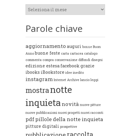
Archivi
Parole chiave
aggiornamento
auguri
bozze
Buon
buone feste
Anno
carta
cartacea
catalogo
commenta
compra
conservazione
diffondi
disegni
edizione estesa
facebook
grazie
ibooks
iBookstore
idee
inedito
instagram
Internet Archive
lancio
leggi
notte
mostra
inquieta
novità
nuove pitture
nuove pubblicazioni
nuovi progetti
nuovi racconti
pdf
pillole della notte inquieta
pitture digitali
prospettive
raccolta
pubblicazione