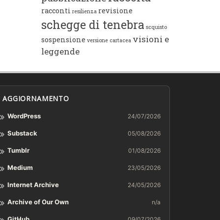
racconti
revisione
resilienza
schegge di tenebra
scquisto
visioni e
sospensione
versione cartacea
leggende
AGGIORNAMENTO
WordPress
24/07/2026
Substack
05/08/2026
Tumblr
01/08/2026
Medium
23/05/2026
Internet Archive
24/05/2026
Archive of Our Own
n/a
GitHub
09/07/2026