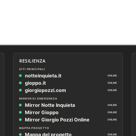
RESILIENZA
SITI PRINCIPALI
notteinquieta.it
ONLINE
gioppo.it
ONLINE
giorgiopozzi.com
ONLINE
MIRROR DI EMERGENZA
Mirror Notte Inquieta
ONLINE
Mirror Gioppo
ONLINE
Mirror Giorgio Pozzi Online
ONLINE
MAPPA PROGETTO
Mappa del progetto
ONLINE