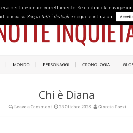
 terzi per funzionare correttamente. Se continui la navigazion
rli clicca su
Scopri tutti i dettagli
e segui le istruzioni.
Accett
MONDO
PERSONAGGI
CRONOLOGIA
GLO
Chi è Diana
Leave a Comment
23 Ottobre 2025
Giorgio Pozzi