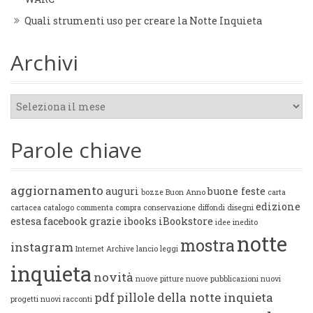
Quali strumenti uso per creare la Notte Inquieta
Archivi
Archivi
Parole chiave
aggiornamento
auguri
buone feste
bozze
Buon Anno
carta
edizione
cartacea
catalogo
commenta
compra
conservazione
diffondi
disegni
estesa
facebook
grazie
ibooks
iBookstore
idee
inedito
notte
mostra
instagram
Internet Archive
lancio
leggi
inquieta
novità
nuove pitture
nuove pubblicazioni
nuovi
pdf
pillole della notte inquieta
progetti
nuovi racconti