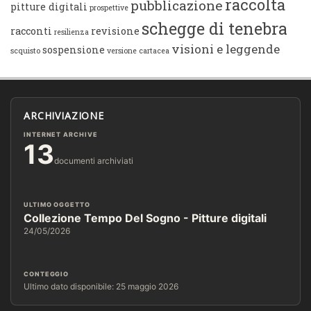
raccolta
pubblicazione
pitture digitali
prospettive
schegge di tenebra
racconti
revisione
resilienza
visioni e leggende
sospensione
scquisto
versione cartacea
ARCHIVIAZIONE
INTERNET ARCHIVE
13
documenti archiviati
ULTIMO OGGETTO
Collezione Tempo Del Sogno - Pitture digitali
24/05/2026
CONTEGGIO
Ultimo dato disponibile: 25 maggio 2026