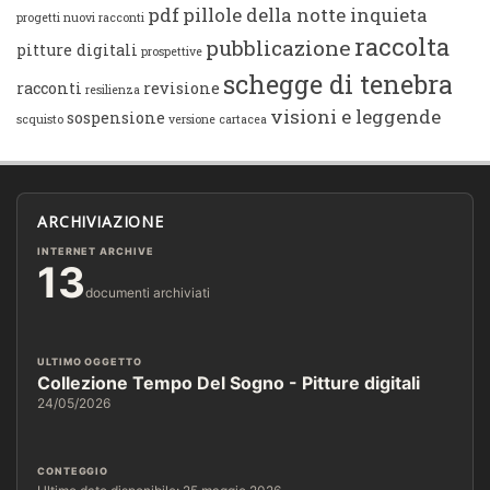
pdf
pillole della notte inquieta
progetti
nuovi racconti
raccolta
pubblicazione
pitture digitali
prospettive
schegge di tenebra
racconti
revisione
resilienza
visioni e leggende
sospensione
scquisto
versione cartacea
ARCHIVIAZIONE
INTERNET ARCHIVE
13
documenti archiviati
ULTIMO OGGETTO
Collezione Tempo Del Sogno - Pitture digitali
24/05/2026
CONTEGGIO