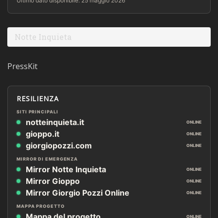
Ultimo dato disponibile: 25 maggio 2026
Notte Inquieta
PressKit
RESILIENZA
SITI PRINCIPALI
notteinquieta.it
ONLINE
gioppo.it
ONLINE
giorgiopozzi.com
ONLINE
MIRROR DI EMERGENZA
Mirror Notte Inquieta
ONLINE
Mirror Gioppo
ONLINE
Mirror Giorgio Pozzi Online
ONLINE
MAPPA PROGETTO
Mappa del progetto
ONLINE