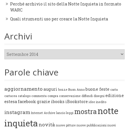
Perché archivio il sito della Notte Inquieta in formato
WARC
Quali strumenti uso per creare la Notte Inquieta
Archivi
Archivi
Parole chiave
aggiornamento
auguri
buone feste
bozze
Buon Anno
carta
edizione
cartacea
catalogo
commenta
compra
conservazione
diffondi
disegni
estesa
facebook
grazie
ibooks
iBookstore
idee
inedito
notte
mostra
instagram
Internet Archive
lancio
leggi
inquieta
novità
nuove pitture
nuove pubblicazioni
nuovi