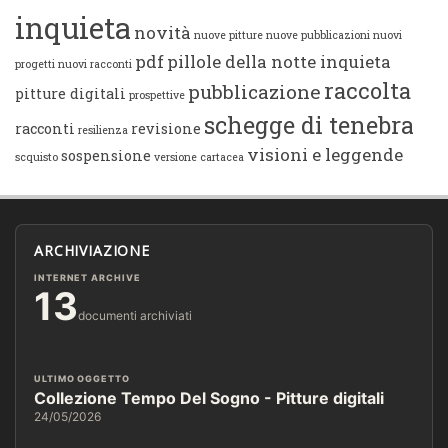
inquieta
novità
nuove pitture
nuove pubblicazioni
nuovi
pdf
pillole della notte inquieta
progetti
nuovi racconti
raccolta
pubblicazione
pitture digitali
prospettive
schegge di tenebra
racconti
revisione
resilienza
visioni e leggende
sospensione
scquisto
versione cartacea
ARCHIVIAZIONE
INTERNET ARCHIVE
13
documenti archiviati
ULTIMO OGGETTO
Collezione Tempo Del Sogno - Pitture digitali
24/05/2026