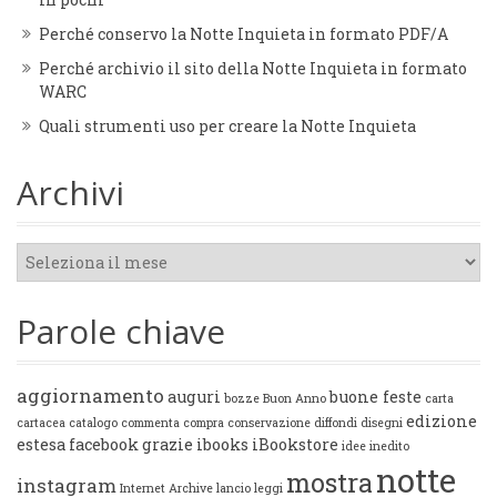
Perché conservo la Notte Inquieta in formato PDF/A
Perché archivio il sito della Notte Inquieta in formato
WARC
Quali strumenti uso per creare la Notte Inquieta
Archivi
Archivi
Parole chiave
aggiornamento
auguri
buone feste
bozze
Buon Anno
carta
edizione
cartacea
catalogo
commenta
compra
conservazione
diffondi
disegni
estesa
facebook
grazie
ibooks
iBookstore
idee
inedito
notte
mostra
instagram
Internet Archive
lancio
leggi